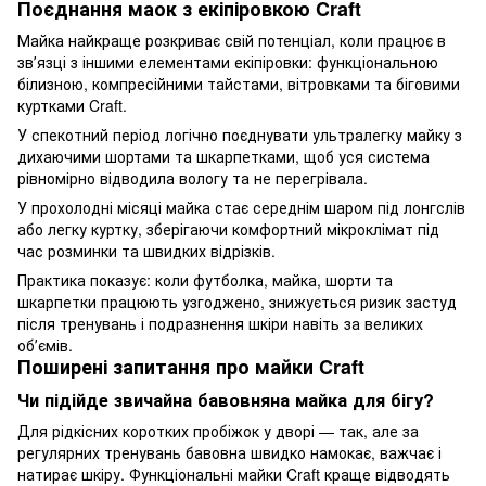
Поєднання маок з екіпіровкою Craft
Майка найкраще розкриває свій потенціал, коли працює в
звʼязці з іншими елементами екіпіровки: функціональною
білизною, компресійними тайстами, вітровками та біговими
куртками Craft.
У спекотний період логічно поєднувати ультралегку майку з
дихаючими шортами та шкарпетками, щоб уся система
рівномірно відводила вологу та не перегрівала.
У прохолодні місяці майка стає середнім шаром під лонгслів
або легку куртку, зберігаючи комфортний мікроклімат під
час розминки та швидких відрізків.
Практика показує: коли футболка, майка, шорти та
шкарпетки працюють узгоджено, знижується ризик застуд
після тренувань і подразнення шкіри навіть за великих
обʼємів.
Поширені запитання про майки Craft
Чи підійде звичайна бавовняна майка для бігу?
Для рідкісних коротких пробіжок у дворі — так, але за
регулярних тренувань бавовна швидко намокає, важчає і
натирає шкіру. Функціональні майки Craft краще відводять