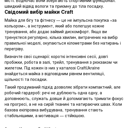
місті. Водночас вони зберігають спортивний функціонал:
швидкий відвід вологи та приємну до тіла посадку.
Свідомий вибір майки Craft
Майка для бігу та фітнесу — це не імпульсна покупка «за
кольором», а інструмент, який або полегшує кожне
тренування, або додає зайвий дискомфорт. Якщо ви
тренуєтеся регулярно, кілька хвилин, витрачених на вибір
правильної моделі, окупаються кілометрами без натирань і
перегріву.
Визначте свої сценарії: короткі інтенсивні сесії, довгі
пробіжки, робота в залі, трейл, тренування з рюкзаком чи
жилетом. Під кожен із них у каталозі CraftUkraine
знайдеться майка з відповідним рівнем вентиляції,
щільності та посадки.
Такий продуманий підхід дозволяє зібрати компактний, але
робочий гардероб: речі не дублюють одна одну, а
доповнюють, служать довше й допомагають тримати фокус
на прогресі, а не на сирій тканині та натираючих швах. Коли
базова екіпіровка вибудувана, тренування стають
стабільнішими, а мотивація — стійкішою.