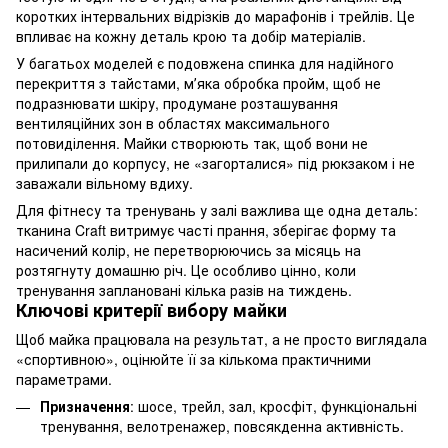
коротких інтервальних відрізків до марафонів і трейлів. Це
впливає на кожну деталь крою та добір матеріалів.
У багатьох моделей є подовжена спинка для надійного
перекриття з тайстами, мʼяка обробка пройм, щоб не
подразнювати шкіру, продумане розташування
вентиляційних зон в областях максимального
потовиділення. Майки створюють так, щоб вони не
прилипали до корпусу, не «загорталися» під рюкзаком і не
заважали вільному вдиху.
Для фітнесу та тренувань у залі важлива ще одна деталь:
тканина Craft витримує часті прання, зберігає форму та
насичений колір, не перетворюючись за місяць на
розтягнуту домашню річ. Це особливо цінно, коли
тренування заплановані кілька разів на тиждень.
Ключові критерії вибору майки
Щоб майка працювала на результат, а не просто виглядала
«спортивною», оцінюйте її за кількома практичними
параметрами.
Призначення
: шосе, трейл, зал, кросфіт, функціональні
тренування, велотренажер, повсякденна активність.