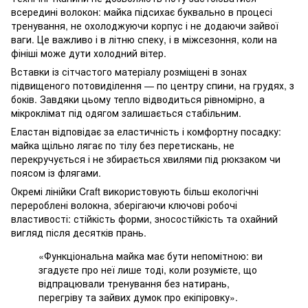
всередині волокон: майка підсихає буквально в процесі
тренування, не охолоджуючи корпус і не додаючи зайвої
ваги. Це важливо і в літню спеку, і в міжсезоння, коли на
фініші може дути холодний вітер.
Вставки із сітчастого матеріалу розміщені в зонах
підвищеного потовиділення — по центру спини, на грудях, з
боків. Завдяки цьому тепло відводиться рівномірно, а
мікроклімат під одягом залишається стабільним.
Еластан відповідає за еластичність і комфортну посадку:
майка щільно лягає по тілу без перетискань, не
перекручується і не збирається хвилями під рюкзаком чи
поясом із флягами.
Окремі лінійки Craft використовують більш екологічні
перероблені волокна, зберігаючи ключові робочі
властивості: стійкість форми, зносостійкість та охайний
вигляд після десятків прань.
«Функціональна майка має бути непомітною: ви
згадуєте про неї лише тоді, коли розумієте, що
відпрацювали тренування без натирань,
перегріву та зайвих думок про екіпіровку».