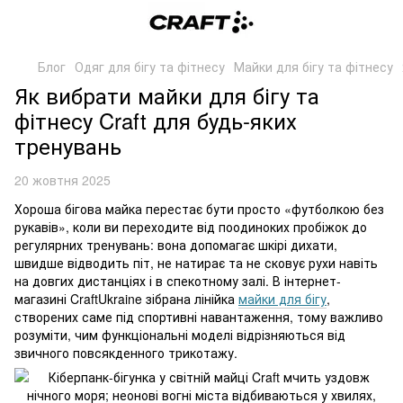
Блог
Одяг для бігу та фітнесу
Майки для бігу та фітнесу
Як вибрати майки для бігу та
фітнесу Craft для будь-яких
тренувань
20 жовтня 2025
Хороша бігова майка перестає бути просто «футболкою без
рукавів», коли ви переходите від поодиноких пробіжок до
регулярних тренувань: вона допомагає шкірі дихати,
швидше відводить піт, не натирає та не сковує рухи навіть
на довгих дистанціях і в спекотному залі. В інтернет-
магазині CraftUkraine зібрана лінійка
майки для бігу
,
створених саме під спортивні навантаження, тому важливо
розуміти, чим функціональні моделі відрізняються від
звичного повсякденного трикотажу.