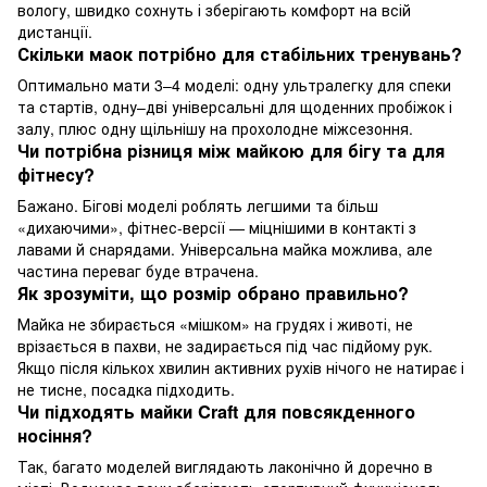
вологу, швидко сохнуть і зберігають комфорт на всій
дистанції.
Скільки маок потрібно для стабільних тренувань?
Оптимально мати 3–4 моделі: одну ультралегку для спеки
та стартів, одну–дві універсальні для щоденних пробіжок і
залу, плюс одну щільнішу на прохолодне міжсезоння.
Чи потрібна різниця між майкою для бігу та для
фітнесу?
Бажано. Бігові моделі роблять легшими та більш
«дихаючими», фітнес-версії — міцнішими в контакті з
лавами й снарядами. Універсальна майка можлива, але
частина переваг буде втрачена.
Як зрозуміти, що розмір обрано правильно?
Майка не збирається «мішком» на грудях і животі, не
врізається в пахви, не задирається під час підйому рук.
Якщо після кількох хвилин активних рухів нічого не натирає і
не тисне, посадка підходить.
Чи підходять майки Craft для повсякденного
носіння?
Так, багато моделей виглядають лаконічно й доречно в