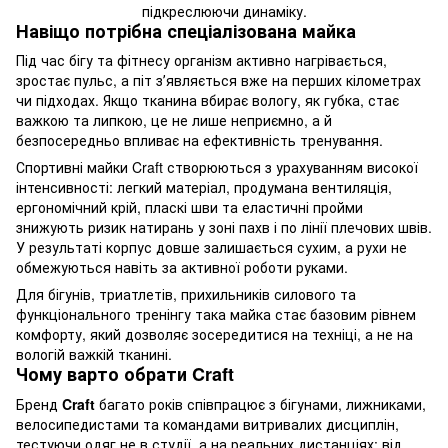
Навіщо потрібна спеціалізована майка
Під час бігу та фітнесу організм активно нагрівається,
зростає пульс, а піт зʼявляється вже на перших кілометрах
чи підходах. Якщо тканина вбирає вологу, як губка, стає
важкою та липкою, це не лише неприємно, а й
безпосередньо впливає на ефективність тренування.
Спортивні майки Craft створюються з урахуванням високої
інтенсивності: легкий матеріал, продумана вентиляція,
ергономічний крій, пласкі шви та еластичні пройми
знижують ризик натирань у зоні пахв і по лінії плечових швів.
У результаті корпус довше залишається сухим, а рухи не
обмежуються навіть за активної роботи руками.
Для бігунів, триатлетів, прихильників силового та
функціонального тренінгу така майка стає базовим рівнем
комфорту, який дозволяє зосередитися на техніці, а не на
вологій важкій тканині.
Чому варто обрати Craft
Бренд
Craft
багато років співпрацює з бігунами, лижниками,
велосипедистами та командами витривалих дисциплін,
тестуючи одяг не в студії, а на реальних дистанціях: від