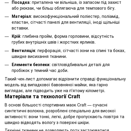
Посадка
: приталена чи вільніша, із запасом під захист
або рюкзак, чи більш облягаюча для темпового бігу.
Матеріал
: високофункціональний поліестер, поліамід,
еластан, сітчасті панелі для вентиляції, іноді щільніші
вставки.
Крій
: глибина пройм, форма горловини, відсутність
грубих внутрішніх швів і жорстких ярликів.
Вентиляція
: перфорація, сітчасті зони на спині та боках,
швидке висихання тканини.
Елементи безпеки
: світловідбивальні деталі для
пробіжок у темний час доби.
Такий чек-лист допомагає відрізнити справді функціональну
модель від випадкової бавовняної майки, яка гарно
виглядає, але підводить уже на пʼятому кілометрі.
Матеріали та технології Craft
В основі більшості спортивних маок Craft — сучасні
синтетичні волокна, розроблені спеціально для високої
активності: вони тонкі, легкі, добре пропускають повітря та
швидко відводять вологу з поверхні шкіри.
Технічні тканини не дозволяють поту застоюватися