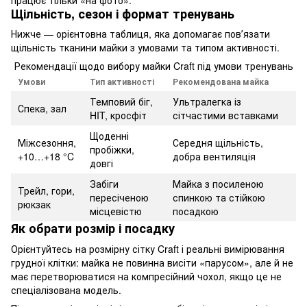
Щільність, сезон і формат тренувань
Нижче — орієнтовна таблиця, яка допомагає повʼязати
щільність тканини майки з умовами та типом активності.
Рекомендації щодо вибору майки Craft під умови тренувань
Умови
Тип активності
Рекомендована майка
Темповий біг,
Ультралегка із
Спека, зал
HIT, кросфіт
сітчастими вставками
Щоденні
Міжсезоння,
Середня щільність,
пробіжки,
+10…+18 °C
добра вентиляція
довгі
Забіги
Майка з посиленою
Трейл, гори,
пересіченою
спинкою та стійкою
рюкзак
місцевістю
посадкою
Як обрати розмір і посадку
Орієнтуйтесь на розмірну сітку Craft і реальні вимірювання
грудної клітки: майка не повинна висіти «парусом», але й не
має перетворюватися на компресійний чохол, якщо це не
спеціалізована модель.