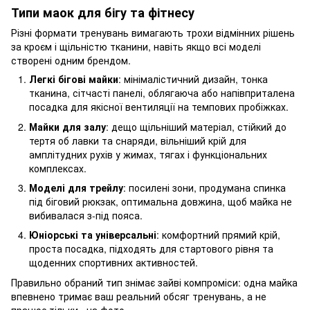
Типи маок для бігу та фітнесу
Різні формати тренувань вимагають трохи відмінних рішень
за кроєм і щільністю тканини, навіть якщо всі моделі
створені одним брендом.
Легкі бігові майки
: мінімалістичний дизайн, тонка
тканина, сітчасті панелі, облягаюча або напівприталена
посадка для якісної вентиляції на темпових пробіжках.
Майки для залу
: дещо щільніший матеріал, стійкий до
тертя об лавки та снаряди, вільніший крій для
амплітудних рухів у жимах, тягах і функціональних
комплексах.
Моделі для трейлу
: посилені зони, продумана спинка
під біговий рюкзак, оптимальна довжина, щоб майка не
вибивалася з-під пояса.
Юніорські та універсальні
: комфортний прямий крій,
проста посадка, підходять для стартового рівня та
щоденних спортивних активностей.
Правильно обраний тип знімає зайві компроміси: одна майка
впевнено тримає ваш реальний обсяг тренувань, а не
працює тільки «на фото».