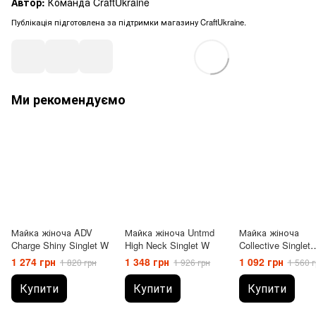
Автор:
Команда CraftUkraine
Публікація підготовлена за підтримки магазину CraftUkraine.
Ми рекомендуємо
Майка жіноча ADV
Майка жіноча Untmd
Майка жіноча
Charge Shiny Singlet W
High Neck Singlet W
Collective Singlet
Woman
1 274 грн
1 348 грн
1 092 грн
1 820 грн
1 926 грн
1 560 г
Купити
Купити
Купити