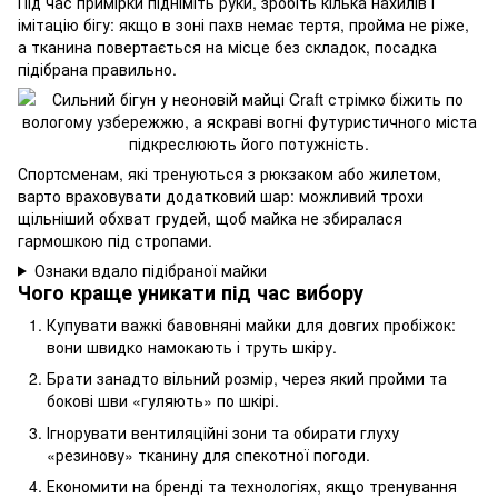
Під час примірки підніміть руки, зробіть кілька нахилів і
імітацію бігу: якщо в зоні пахв немає тертя, пройма не ріже,
а тканина повертається на місце без складок, посадка
підібрана правильно.
Спортсменам, які тренуються з рюкзаком або жилетом,
варто враховувати додатковий шар: можливий трохи
щільніший обхват грудей, щоб майка не збиралася
гармошкою під стропами.
Ознаки вдало підібраної майки
Чого краще уникати під час вибору
Купувати важкі бавовняні майки для довгих пробіжок:
вони швидко намокають і труть шкіру.
Брати занадто вільний розмір, через який пройми та
бокові шви «гуляють» по шкірі.
Ігнорувати вентиляційні зони та обирати глуху
«резинову» тканину для спекотної погоди.
Економити на бренді та технологіях, якщо тренування