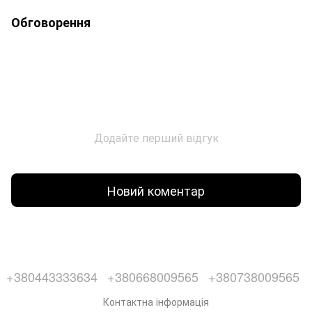
Обговорення
Додайте перший відгук
Новий коментар
+380443333634
+380668009565
+380738009565
Контактна інформація