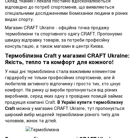
Склад тканин і лекала постійно вдосконалюються
відповідно до потреб спортсменів, що виявляються
спеціальними дослідженнями біомеханіки людини в різних
видах спорту.
Магазин CRAFT Ukraine - офіційна точка продажу
термобілизни та спортивного одягу CRAFT. Пропонуємо
швидку відправку товарів, за потреби професійну
консультацію, а також магазин в центрі Києва.
Термобілизна Craft у магазині CRAFT Ukraine:
Якість, тепло та комфорт для кожного!
У наші дні термобілизна стала важливим елементом
гардеробу не тільки професійних спортсменів, але й
любителів активного відпочинку і просто тих, хто цінує
комфорт. На ринку ці вироби пропонуються від різних
виробників, серед яких одну з провідних позицій займає
продукція компанії Craft.
В Україні купити термобілизну
Craft
можна у магазині CRAFT Ukraine, тут пропонується
широкий вибір моделей термобілизни різного типу для
чоловіків, жінок та дітей.