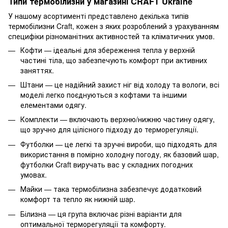
Типи термобілизни у магазині CRAFT Ukraine
У нашому асортименті представлено декілька типів
термобілизни Craft, кожен з яких розроблений з урахуванням
специфіки різноманітних активностей та кліматичних умов.
Кофти — ідеальні для збереження тепла у верхній
частині тіла, що забезпечують комфорт при активних
заняттях.
Штани — це надійний захист ніг від холоду та вологи, всі
моделі легко поєднуються з кофтами та іншими
елементами одягу.
Комплекти — включають верхню/нижню частину одягу,
що зручно для цілісного підходу до терморегуляції.
Футболки — це легкі та зручні вироби, що підходять для
використання в помірно холодну погоду, як базовий шар,
футболки Craft виручать вас у складних погодних
умовах.
Майки — така термобілизна забезпечує додатковий
комфорт та тепло як нижній шар.
Білизна — ця група включає різні варіанти для
оптимальної терморегуляції та комфорту.