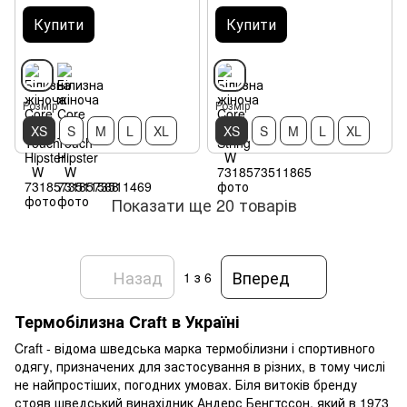
Купити
Купити
Розмір
Розмір
XS
S
M
L
XL
XS
S
M
L
XL
Показати ще 20 товарів
Назад
Вперед
1
з 6
Термобілизна Craft в Україні
Craft - відома шведська марка термобілизни і спортивного
одягу, призначених для застосування в різних, в тому числі
не найпростіших, погодних умовах. Біля витоків бренду
стояв шведський винахідник Андерс Бенгтссон, який в 1973