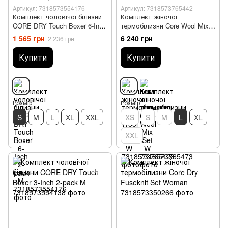
Артикул: 7318573554176
Артикул: 7318573765442
Комплект чоловічої білизни
Комплект жіночої
CORE DRY Touch Boxer 6-Inch
термобілизни Core Wool Mix
2-pack M
Set W
1 565 грн
6 240 грн
2 236 грн
Купити
Купити
Розмір
Розмір
S
M
L
XL
XXL
XS
S
M
L
XL
XXL