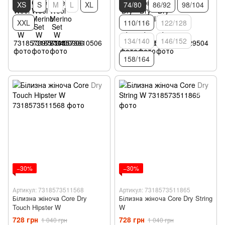
XS
S
M
L
XL
74/80
86/92
98/104
XXL
110/116
122/128
134/140
146/152
158/164
−30%
−30%
Артикул: 7318573511568
Артикул: 7318573511865
Білизна жіноча Core Dry
Білизна жіноча Core Dry String
Touch Hipster W
W
728 грн
728 грн
1 040 грн
1 040 грн