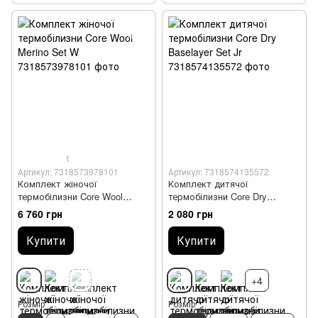
1
Артикул: 7318573978101
Артикул: 7318574135572
Комплект жіночої
Комплект дитячої
термобілизни Core Wool
термобілизни Core Dry
Merino Set W
Baselayer Set Jr
6 760 грн
2 080 грн
Купити
Купити
+4
Розмір
Розмір