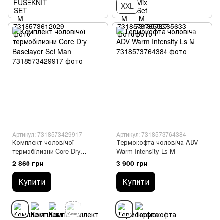
XXL
Артикул: 7318573429917
Артикул: 7318573764384
Комплект чоловічої
Термокофта чоловіча ADV
термобілизни Core Dry
Warm Intensity Ls M
Baselayer Set Man
2 860 грн
3 900 грн
Купити
Купити