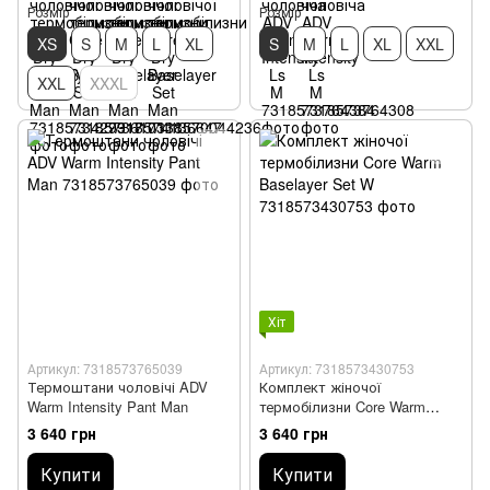
Розмір
Розмір
XS
S
M
L
XL
S
M
L
XL
XXL
XXL
XXXL
Хіт
Артикул: 7318573765039
Артикул: 7318573430753
Термоштани чоловічі ADV
Комплект жіночої
Warm Intensity Pant Man
термобілизни Core Warm
Baselayer Set W
3 640 грн
3 640 грн
Купити
Купити