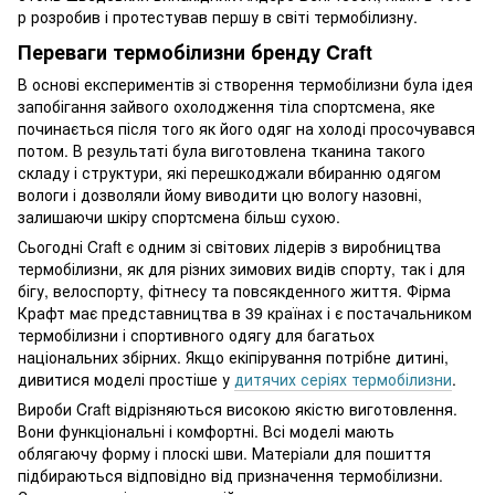
р розробив і протестував першу в світі термобілизну.
Переваги термобілизни бренду Craft
В основі експериментів зі створення термобілизни була ідея
запобігання зайвого охолодження тіла спортсмена, яке
починається після того як його одяг на холоді просочувався
потом. В результаті була виготовлена тканина такого
складу і структури, які перешкоджали вбиранню одягом
вологи і дозволяли йому виводити цю вологу назовні,
залишаючи шкіру спортсмена більш сухою.
Сьогодні Craft є одним зі світових лідерів з виробництва
термобілизни, як для різних зимових видів спорту, так і для
бігу, велоспорту, фітнесу та повсякденного життя. Фірма
Крафт має представництва в 39 країнах і є постачальником
термобілизни і спортивного одягу для багатьох
національних збірних. Якщо екіпірування потрібне дитині,
дивитися моделі простіше у
дитячих серіях термобілизни
.
Вироби Craft відрізняються високою якістю виготовлення.
Вони функціональні і комфортні. Всі моделі мають
облягаючу форму і плоскі шви. Матеріали для пошиття
підбираються відповідно від призначення термобілизни.