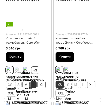
Хіт
5
Артикул: 7318573430081
Артикул: 7318573977074
Комплект чоловічої
Комплект чоловічої
термобілизни Core Warm
термобілизни Core Wool
Baselayer Set M
Merino Set Men
3 640 грн
6 760 грн
Купити
Купити
+3
Розмір
Розмір
XS
S
M
L
XL
XS
S
M
L
XL
XXL
XXL