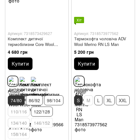
Хіт
Артикул: 7318573429627
Артикул: 7318573977562
Комплект дитячої
Термокофта чоловіча ADV
термобілизни Core Wool
Wool Merino RN LS Man
Merino Set Jr
4 680 грн
5 200 грн
Купити
Купити
Розмір
Розмір
74/80
86/92
98/104
S
M
L
XL
XXL
110/116
122/128
134/140
146/152
158/164