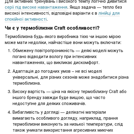
Для активних тренувань і високого темпу логічно дивитися
серії під високе навантаження
. Якщо задача — тепло без
високої інтенсивності, відповідні варіанти є в
лінійці для
спокійної активності
.
Чи є у термобілизни Craft особливості?
Термобілизна будь-якого виробника тією чи іншою мірою
може мати недоліки, найчастіше вони можуть включати:
Обмежену повітропроникність — деякі моделі можуть
погано відводити вологу при інтенсивних
навантаженнях, що викликає дискомфорт.
Адаптація до погодних умов – не всі моделі
універсальні, для різних сезонів може знадобитися різна
термобілизна.
Високу вартість — ціна на якісну термобілизну Craft або
іншого бренду завжди буде вищою, що часто
недоступне для деяких споживачів.
Вибагливість у догляді — делікатні матеріали
вимагають особливого догляду, наприклад, прання
термобілизни виконують за низької температури, слід
також уникати використання агресивних миючих