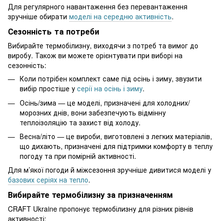
Для регулярного навантаження без перевантаження
зручніше обирати
моделі на середню активність
.
Сезонність та потреби
Вибирайте термобілизну, виходячи з потреб та вимог до
виробу. Також ви можете орієнтувати при виборі на
сезонність:
Коли потрібен комплект саме під осінь і зиму, звузити
вибір простіше у
серії на осінь і зиму
.
Осінь/зима — це моделі, призначені для холодних/
морозних днів, вони забезпечують відмінну
теплоізоляцію та захист від холоду.
Весна/літо — це вироби, виготовлені з легких матеріалів,
що дихають, призначені для підтримки комфорту в теплу
погоду та при помірній активності.
Для м’якої погоди й міжсезоння зручніше дивитися моделі у
базових серіях на тепло
.
Вибирайте термобілизну за призначенням
CRAFT Ukraine пропонує термобілизну для різних рівнів
активності: