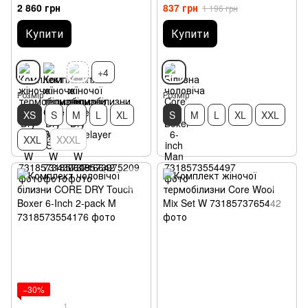
Baselayer Set W
2 860 грн
837 грн
1 196 грн
Купити
Купити
+4
Розмір
Розмір
XS
S
M
L
XL
S
M
L
XL
XXL
XXL
XXXL
−30%
1