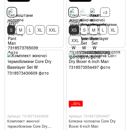
+3
Розмір
Розмір
S
M
L
XL
XXL
XS
S
M
L
XL
XXL
−30%
Артикул: 7318573430609
Артикул: 7318573554497
Комплект жіночої
Білизна чоловіча Core Dry
термобілизни Core Dry
Boxer 6-inch Man