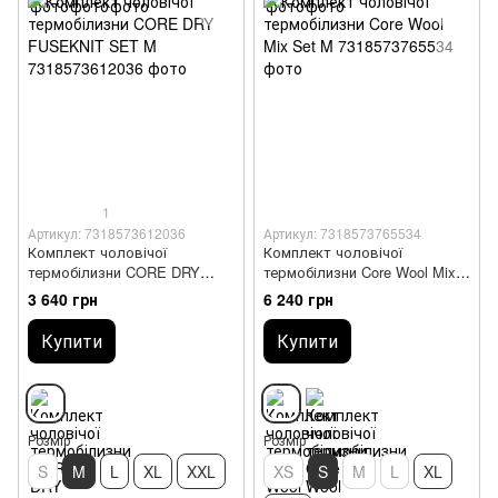
1
Артикул: 7318573612036
Артикул: 7318573765534
Комплект чоловічої
Комплект чоловічої
термобілизни CORE DRY
термобілизни Core Wool Mix
FUSEKNIT SET M
Set M
3 640 грн
6 240 грн
Купити
Купити
Розмір
Розмір
S
M
L
XL
XXL
XS
S
M
L
XL