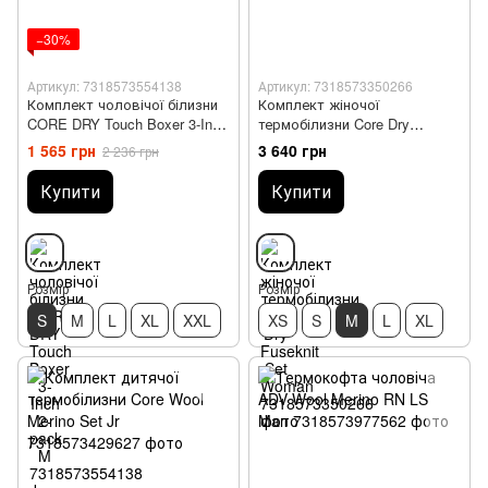
−30%
Артикул: 7318573554138
Артикул: 7318573350266
Комплект чоловічої білизни
Комплект жіночої
CORE DRY Touch Boxer 3-Inch
термобілизни Core Dry
2-pack M
Fuseknit Set Woman
1 565 грн
3 640 грн
2 236 грн
Купити
Купити
Розмір
Розмір
S
M
L
XL
XXL
XS
S
M
L
XL