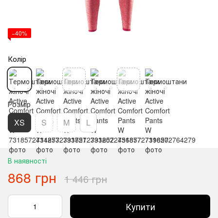
−40%
Колір
Розмір
XS
S
M
L
В наявності
868 грн
1 446 грн
Купити