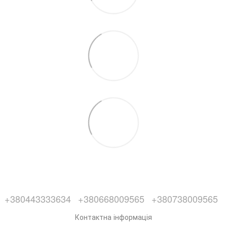
+380443333634
+380668009565
+380738009565
Контактна інформація