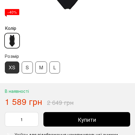
−40%
Колір
Розмір
XS
S
M
L
В наявності
1 589 грн
2 649 грн
Купити
Увійти
для відображення накопичувальної знижки
%