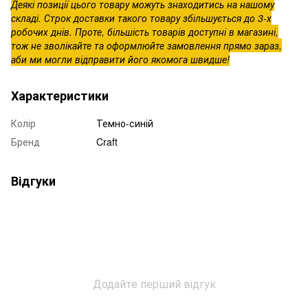
Деякі позиції цього товару можуть знаходитись на нашому
складі. Строк доставки такого товару збільшується до 3-х
робочих днів. Проте, більшість товарів доступні в магазині,
тож не зволікайте та оформлюйте замовлення прямо зараз,
аби ми могли відправити його якомога швидше!
Характеристики
Колір
Темно-синій
Бренд
Craft
Відгуки
Додайте перший відгук