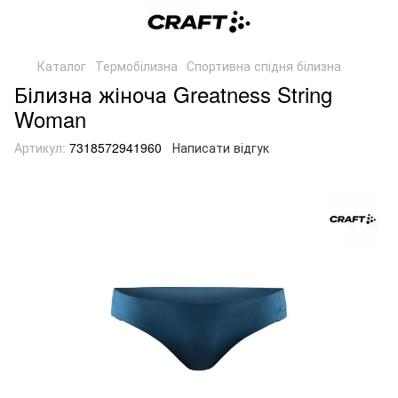
Каталог
Термобілизна
Спортивна спідня білизна
Білизна жіноча Greatness String
Woman
Артикул:
7318572941960
Написати відгук