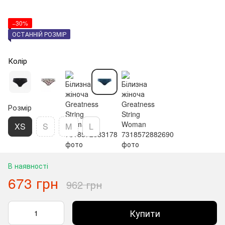
−30%
ОСТАННІЙ РОЗМІР
Колір
Розмір
XS
S
M
L
В наявності
673 грн
962 грн
Купити