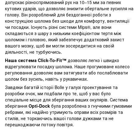
допускає різноспрямований рух на 10–15 мм за певних
кутових ударів, що дозволяє знизити обертальне зусилля на
голову. Він розроблений для бездоганної роботи з
конструкцією шолома без шкоди для комфорту, вентиляції
чи посадки. Існують різні системи Mips®, але вони
складаються з шару з низьким коефіцієнтом тертя між
шоломом і головою, який забезпечує додатковий захист
вашого мозку, щоб ви могли зосередитися на своїй
діяльності, не турбуючись.
Наша система Click-To-Fit™
дозволяє легко і швидко
відрегулювати посадку шолома. Наше прогумоване колесо
регулювання дозволяє вам затягувати або послаблювати
шолом без зусиль, навіть у рукавичках.
Завдяки багатій історії Bolle у галузі проектування та
розробки очок, ми подбали про те, щоб у вас було
спеціальне місце для зберігання ваших окулярів. Система
зберігання
Opti-Dock
була розроблена з гнучкими гумовими
ребрами, які надійно утримують оправи всіх розмірів та
стилів, не торкаючись вашої голови дужками та не
перешкоджаючи потоку повітря.