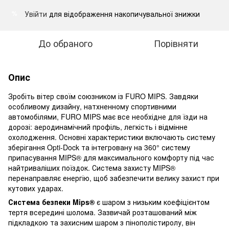
Увійти
для відображення накопичувальної знижки
%
До обраного
Порівняти
Опис
Зробіть вітер своїм союзником із FURO MIPS. Завдяки
особливому дизайну, натхненному спортивними
автомобілями, FURO MIPS має все необхідне для їзди на
дорозі: аеродинамічний профіль, легкість і відмінне
охолодження. Основні характеристики включають систему
зберігання Opti-Dock та інтегровану на 360° систему
припасування MIPS® для максимального комфорту під час
найтриваліших поїздок. Система захисту MIPS®
перенаправляє енергію, щоб забезпечити велику захист при
кутових ударах.
Система безпеки Mips®
є шаром з низьким коефіцієнтом
тертя всередині шолома. Зазвичай розташований між
підкладкою та захисним шаром з пінополістиролу, він