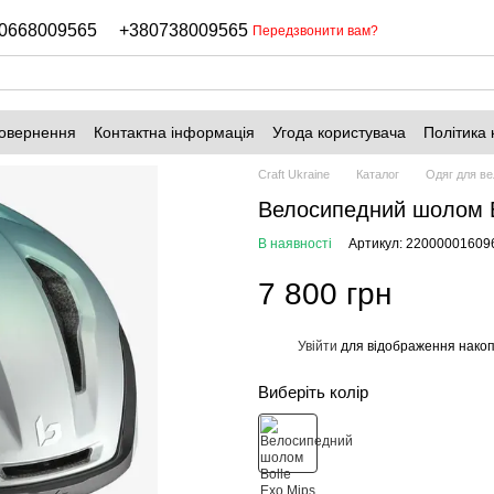
0668009565
+380738009565
Передзвонити вам?
повернення
Контактна інформація
Угода користувача
Політика 
Craft Ukraine
Каталог
Одяг для в
Велосипедний шолом B
В наявності
Артикул: 22000001609
7 800 грн
Увійти
для відображення накоп
%
Виберіть колір