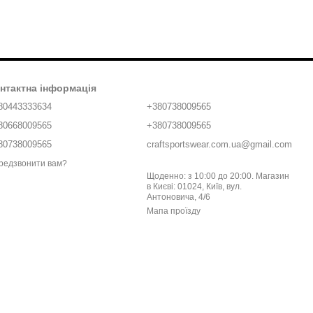
нтактна інформація
80443333634
+380738009565
80668009565
+380738009565
80738009565
craftsportswear.com.ua@gmail.com
редзвонити вам?
Щоденно: з 10:00 до 20:00. Магазин
в Києві: 01024, Київ, вул.
Антоновича, 4/6
Мапа проїзду