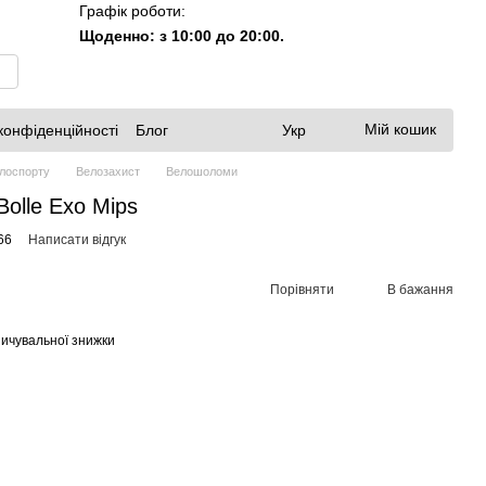
Графік роботи:
Щоденно: з 10:00 до 20:00.
Мій кошик
конфіденційності
Блог
Укр
елоспорту
Велозахист
Велошоломи
olle Exo Mips
66
Написати відгук
Порівняти
В бажання
ичувальної знижки