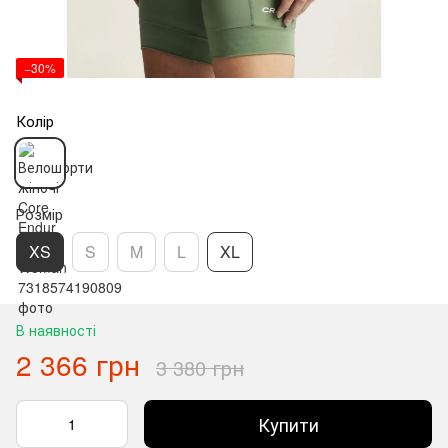
−30%
Колір
Розмір
XS
S
M
L
XL
В наявності
2 366 грн
3 380 грн
Купити