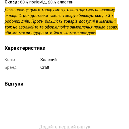
Склад:
80% поліамід, 20% еластан.
Деякі позиції цього товару можуть знаходитись на нашому
складі. Строк доставки такого товару збільшується до 3-х
робочих днів. Проте, більшість товарів доступні в магазині,
тож не зволікайте та оформлюйте замовлення прямо зараз,
аби ми могли відправити його якомога швидше!
Характеристики
Колір
Зелений
Бренд
Craft
Відгуки
Додайте перший відгук