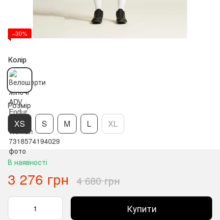
−30%
Колір
Розмір
XS
S
M
L
XL
В наявності
3 276 грн
4 680 грн
Купити