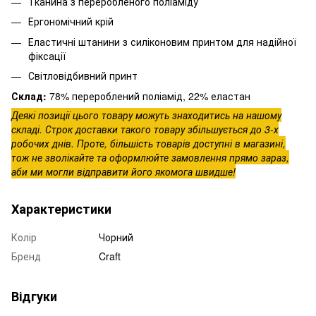
Тканина з переробленого поліаміду
Ергономічний крій
Еластичні штанини з силіконовим принтом для надійної
фіксації
Світловідбивний принт
Склад:
78% перероблений поліамід, 22% еластан
Деякі позиції цього товару можуть знаходитись на нашому
складі. Строк доставки такого товару збільшується до 3-х
робочих днів. Проте, більшість товарів доступні в магазині,
тож не зволікайте та оформлюйте замовлення прямо зараз,
аби ми могли відправити його якомога швидше!
Характеристики
Колір
Чорний
Бренд
Craft
Відгуки