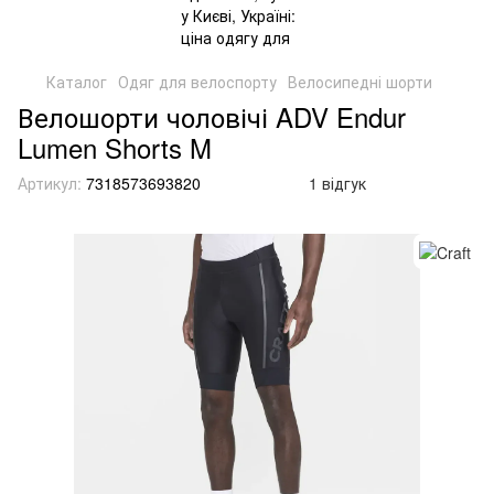
Каталог
Одяг для велоспорту
Велосипедні шорти
Велошорти чоловічі ADV Endur
Lumen Shorts M
Артикул:
7318573693820
1 відгук