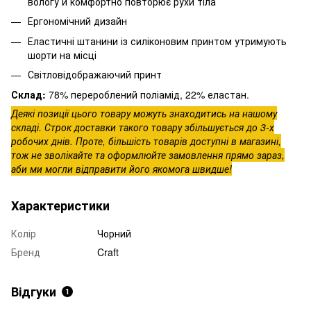
вологу й комфортно повторює рухи тіла
Ергономічний дизайн
Еластичні штанини із силіконовим принтом утримують
шорти на місці
Світловідображаючий принт
Склад:
78% перероблений поліамід, 22% еластан.
Деякі позиції цього товару можуть знаходитись на нашому
складі. Строк доставки такого товару збільшується до 3-х
робочих днів. Проте, більшість товарів доступні в магазині,
тож не зволікайте та оформлюйте замовлення прямо зараз,
аби ми могли відправити його якомога швидше!
Характеристики
Колір
Чорний
Бренд
Craft
Відгуки
1