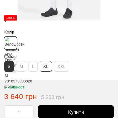
−30%
Колір
Розмір
S
M
L
XL
XXL
В наявності
3 640 грн
5 200 грн
Купити