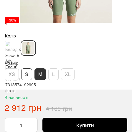
−30%
Колір
Розмір
XS
S
M
L
XL
В наявності
2 912 грн
4 160 грн
Купити