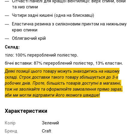
Сітчасті панелі для кращої вентиляції: верх спини, боки
та низ спини
Чотири задні кишені (одна на блискавці)
Еластична резинка з силіконовим принтом на нижньому
краю спинки
Облягаючий крій
Склад:
тіло: 100% перероблений поліестер.
бічні вставки: 87% перероблений поліестер, 13% еластан.
Деякі позиції цього товару можуть знаходитись на нашому
складі. Строк доставки такого товару збільшується до 3-х
робочих днів. Проте, більшість товарів доступні в магазині,
тож не зволікайте та оформлюйте замовлення прямо зараз,
аби ми могли відправити його якомога швидше!
Характеристики
Колір
Зелений
Бренд
Craft