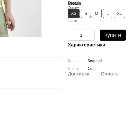
Розмір
XS
S
M
L
XL
Купити
Характеристики
Колір
Зелений
Бренд
Craft
Доставка
Оплата