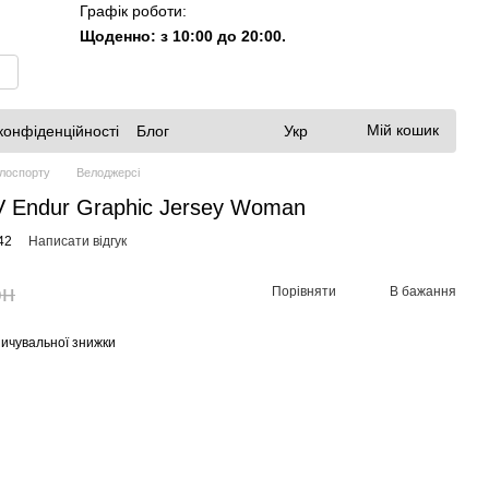
Графік роботи:
Щоденно: з 10:00 до 20:00.
Мій кошик
конфіденційності
Блог
Укр
елоспорту
Велоджерсі
V Endur Graphic Jersey Woman
42
Написати відгук
рн
Порівняти
В бажання
ичувальної знижки