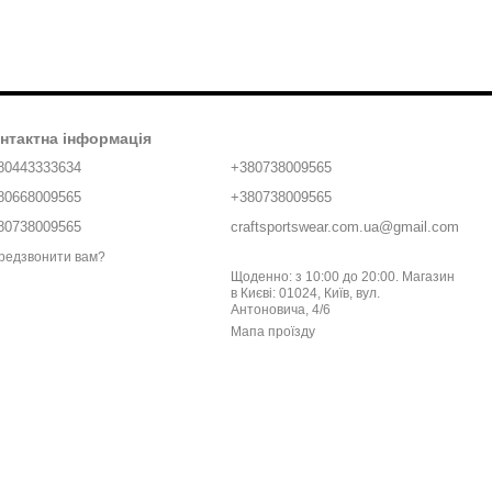
нтактна інформація
80443333634
+380738009565
80668009565
+380738009565
80738009565
craftsportswear.com.ua@gmail.com
редзвонити вам?
Щоденно: з 10:00 до 20:00. Магазин
в Києві: 01024, Київ, вул.
Антоновича, 4/6
Мапа проїзду