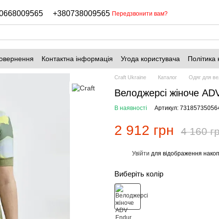
0668009565
+380738009565
Передзвонити вам?
повернення
Контактна інформація
Угода користувача
Політика 
Craft Ukraine
Каталог
Одяг для в
Велоджерсі жіноче AD
В наявності
Артикул: 73185735056
2 912 грн
4 160 г
Увійти
для відображення накоп
%
Виберіть колір