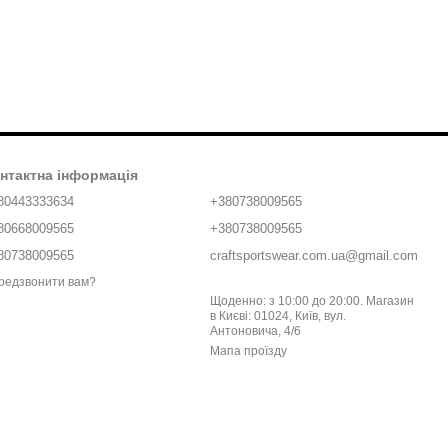
нтактна інформація
80443333634
+380738009565
80668009565
+380738009565
80738009565
craftsportswear.com.ua@gmail.com
редзвонити вам?
Щоденно: з 10:00 до 20:00. Магазин
в Києві: 01024, Київ, вул.
Антоновича, 4/6
Мапа проїзду