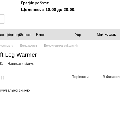
Графік роботи:
Щоденно: з 10:00 до 20:00.
Мій кошик
конфіденційності
Блог
Укр
елоспорту
Велозахист
Велоутеплювачі для ніг
aft Leg Warmer
91
Написати відгук
рн
Порівняти
В бажання
ичувальної знижки