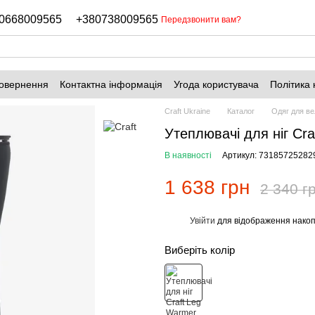
0668009565
+380738009565
Передзвонити вам?
повернення
Контактна інформація
Угода користувача
Політика 
Craft Ukraine
Каталог
Одяг для в
Утеплювачі для ніг Cr
В наявності
Артикул: 73185725282
1 638 грн
2 340 г
Увійти
для відображення накоп
%
Виберіть колір