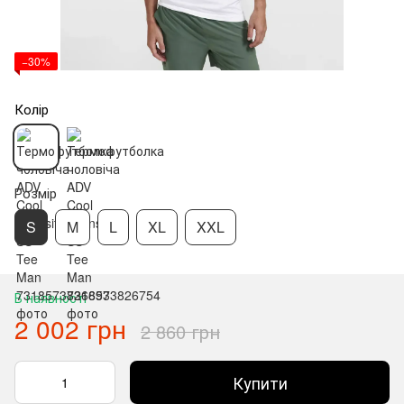
−30%
Колір
Розмір
S
M
L
XL
XXL
В наявності
2 002 грн
2 860 грн
Купити