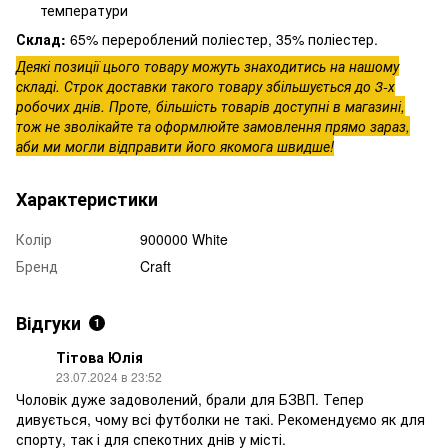
температури
Склад:
65% перероблений поліестер, 35% поліестер.
Деякі позиції цього товару можуть знаходитись на нашому
складі. Строк доставки такого товару збільшується до 3-х
робочих днів. Проте, більшість товарів доступні в магазині,
тож не зволікайте та оформлюйте замовлення прямо зараз,
аби ми могли відправити його якомога швидше!
Характеристики
Колір
900000 White
Бренд
Craft
Відгуки
1
Тітова Юлія
23.07.2024 в 23:52
Чоловік дуже задоволений, брали для БЗВП. Тепер
дивується, чому всі футболки не такі. Рекомендуємо як для
спорту, так і для спекотних днів у місті.