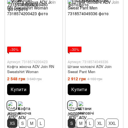
−30%
−30%
Артикул: 7318574200423
Артикул: 7318574049336
Кофта жіноча ADV Join RN
Штани чоловічі ADV Join
Sweatshirt Woman
Sweat Pant Men
2 548 грн
2 912 грн
3 640 грн
4 160 грн
Купити
Купити
Розмір
Розмір
XS
S
M
L
S
M
L
XL
XXL