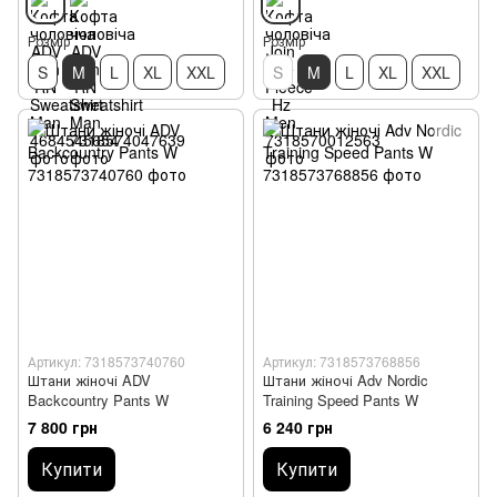
Розмір
Розмір
S
M
L
XL
XXL
S
M
L
XL
XXL
Артикул: 7318573740760
Артикул: 7318573768856
Штани жіночі ADV
Штани жіночі Adv Nordic
Backcountry Pants W
Training Speed Pants W
7 800 грн
6 240 грн
Купити
Купити