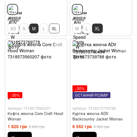
Розмір
Розмір
XS
S
M
L
XL
M
L
XL
−30%
−30%
ОСТАННІЙ РОЗМІР
Артикул: 7318573560207
Артикул: 7318573739788
Кофта жіноча Core Craft Hood
Куртка жіноча ADV
Woman
Backcountry Jacket Woman
1 820 грн
6 552 грн
2 600 грн
9 360 грн