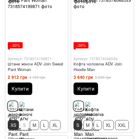
−30%
−30%
Артикул: 7318574199871
Артикул: 7318574048049
Штани жіночі ADV Join Sweat
Кофта чоловіча ADV Join
Pant Woman
Hoodie Man
2 912 грн
3 640 грн
4 160 грн
5 200 грн
Купити
Купити
Розмір
Розмір
XS
S
M
L
XL
S
M
L
XL
XXL