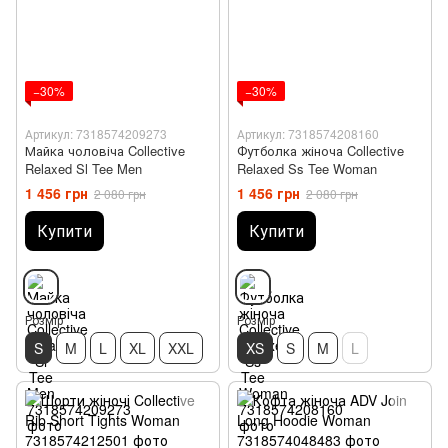
−30%
−30%
Артикул: 7318574209273
Артикул: 7318574208160
Майка чоловіча Collective
Футболка жіноча Collective
Relaxed Sl Tee Men
Relaxed Ss Tee Woman
1 456 грн
1 456 грн
2 080 грн
2 080 грн
Купити
Купити
Розмір
Розмір
S
M
L
XL
XXL
XS
S
M
L