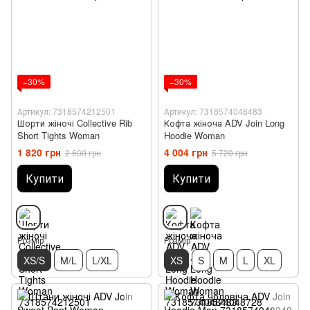
−30%
−30%
Артикул: 7318574212501
Артикул: 7318574048483
Шорти жіночі Collective Rib
Кофта жіноча ADV Join Long
Short Tights Woman
Hoodie Woman
1 820 грн
4 004 грн
2 600 грн
5 720 грн
Купити
Купити
Розмір
Розмір
XS/S
M/L
L/XL
XS
S
M
L
XL