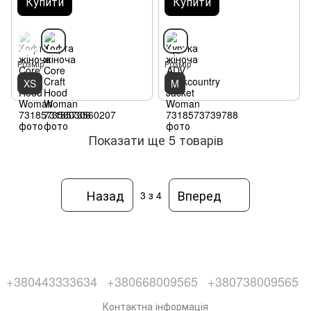
Купити
Купити
Розмір
Розмір
XS
M
Показати ще 5 товарів
Назад
Вперед
3
з 4
+380443333634
+380668009565
+380738009565
Контактна інформація