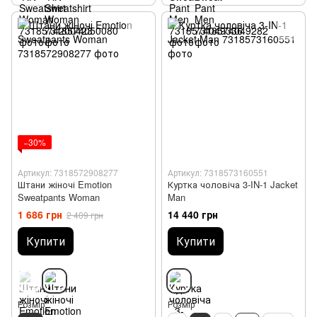
−30%
Артикул: 7318572908277
Артикул: 7318573160551
Штани жіночі Emotion
Куртка чоловіча 3-IN-1 Jacket
Sweatpants Woman
Man
1 686 грн
14 440 грн
2 409 грн
Купити
Купити
Розмір
Розмір