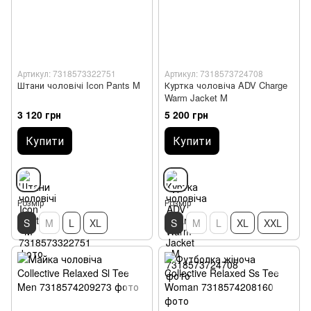
Артикул: 7318573322751
Артикул: 7318573724708
Штани чоловічі Icon Pants M
Куртка чоловіча ADV Charge
Warm Jacket M
3 120 грн
5 200 грн
Купити
Купити
Розмір
Розмір
S
M
L
XL
S
M
L
XL
XXL