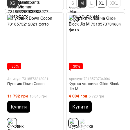
XS
S
M
L
XL
XXL
−30%
−30%
Артикул: 7318573212021
Артикул: 7318573734004
Пуховик Down Cocon
Куртка чоловіча Glide Block
Jkt M
11 792 грн
4 004 грн
16 845 грн
5 720 грн
Купити
Купити