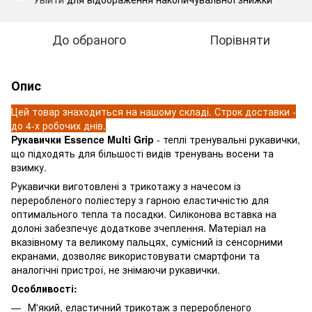
До обраного
Порівняти
Опис
Цей товар знаходиться на нашому складі. Строк доставки -
до 4-х робочих днів.
Рукавички Essence Multi Grip
- теплі тренувальні рукавички,
що підходять для більшості видів тренувань восени та
взимку.
Рукавички виготовлені з трикотажу з начесом із
переробленого поліестеру з гарною еластичністю для
оптимального тепла та посадки. Силіконова вставка на
долоні забезпечує додаткове зчеплення. Матеріал на
вказівному та великому пальцях, сумісний із сенсорними
екранами, дозволяє використовувати смартфони та
аналогічні пристрої, не знімаючи рукавички.
Особливості:
М'який, еластичний трикотаж з переробленого