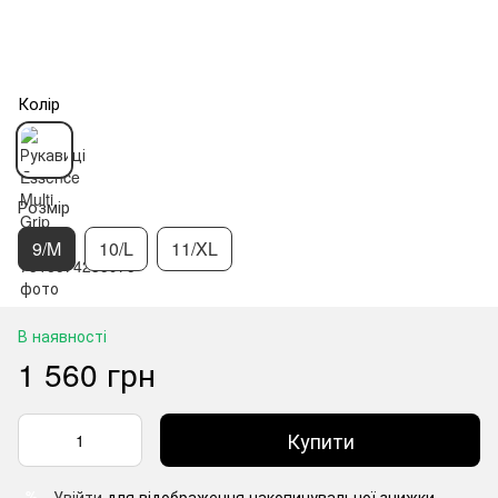
Колір
Розмір
9/M
10/L
11/XL
В наявності
1 560 грн
Купити
Увійти
для відображення накопичувальної знижки
%