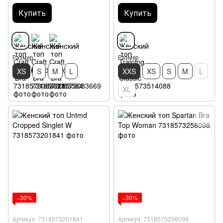
Купить
Купить
Размер
Размер
XS
S
M
L
XXS
XS
S
M
L
XL
−30%
−30%
Артикул: 7318573201841
Артикул: 7318573258098