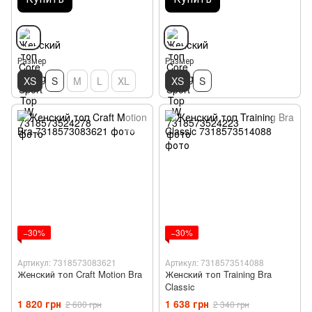
Размер
Размер
XS
S
M
L
XL
XS
S
−30%
−30%
Артикул: 7318573083621
Артикул: 7318573514088
Женский топ Craft Motion Bra
Женский топ Training Bra
Classic
1 820 грн
1 638 грн
2 600 грн
2 340 грн