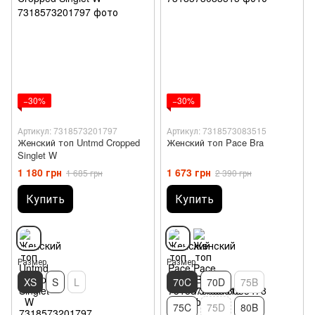
−30%
−30%
Артикул: 7318573201797
Артикул: 7318573083515
Женский топ Untmd Cropped
Женский топ Pace Bra
Singlet W
1 180 грн
1 673 грн
1 685 грн
2 390 грн
Купить
Купить
Размер
Размер
XS
S
L
70C
70D
75B
75C
75D
80B