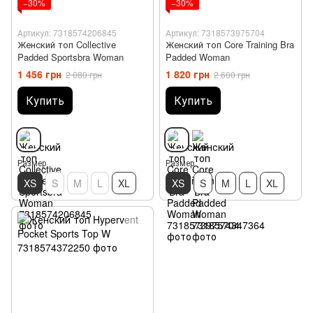
−30%
−30%
Артикул: 7318574206845
Артикул: 7318573975704
Женский топ Collective
Женский топ Core Training Bra
Padded Sportsbra Woman
Padded Woman
1 456 грн
1 820 грн
2 080 грн
2 600 грн
Купить
Купить
Размер
Размер
XS
S
M
L
XL
XS
S
M
L
XL