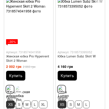
−30%
Артикул: 7318574041958
Артикул: 7318573395052
Женская юбка Pro Hypervent
Юбка Lumen Subz Skirt W
Skirt 2 Woman
2 002 грн
4 160 грн
2 860 грн
Купить
Купить
Размер
Размер
XS
S
M
L
XL
XS
S
M
L