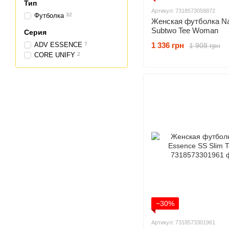
Тип
Артикул: 7318573058872
Футболка
32
Женская футболка Na
Subtwo Tee Woman
Серия
ADV ESSENCE
7
1 336 грн
1 908 грн
CORE UNIFY
2
−30%
Артикул: 7318573301961