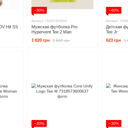
−30%
−40%
Артикул: 7318574216943
Артикул: 7318
V Hit SS
Мужская футболка Pro
Детская ф
Hypervent Tee 2 Man
Tee Jr
1 820 грн
623 грн
2 600 грн
1 
−30%
−30%