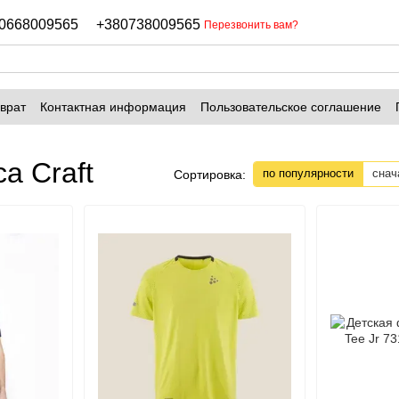
0668009565
+380738009565
Перезвонить вам?
врат
Контактная информация
Пользовательское соглашение
а Craft
по популярности
снач
Сортировка: