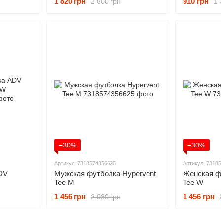
1 820 грн
910 грн
2 600 грн
1 
−30%
−30%
Артикул: 7318574356625
Артикул: 7318
DV
Мужская футболка Hypervent
Женская ф
Tee M
Tee W
1 456 грн
1 456 грн
2 080 грн