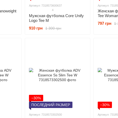
Артикул: 7318573600637
Артикул: 7318
4
noweight
Женская ф
Мужская футболка Core Unify
Tee Woma
Logo Tee M
797 грн
1 
910 грн
1 300 грн
−30%
ПОСЛЕДНИЙ РАЗМЕР
−30%
Артикул: 7318573302500
Артикул: 7318