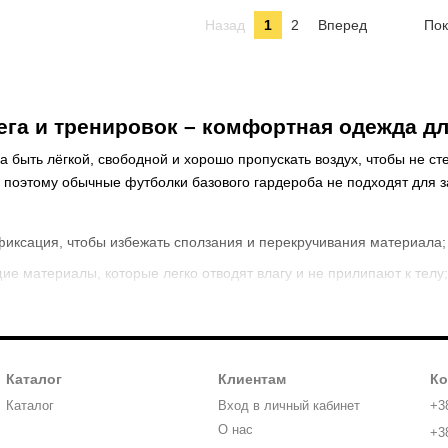
Назад
1
2
Вперед
Пок
ега и тренировок – комфортная одежда д
а быть лёгкой, свободной и хорошо пропускать воздух, чтобы не 
 поэтому обычные футболки базового гардероба не подходят для з
фиксация, чтобы избежать сползания и перекручивания материала;
ие материалы, которые легко отводят влагу и не прилипают к телу;
рение контуров тела без сдавливания и дискомфорта;
ванные для циркуляции воздуха, эластичные резинки для фиксации
рукавами, майки и изделия классического кроя;
Каталог
Клиентам
Ко
е мягкие швы или бесшовные модели.
Каталог
Вход в личный кабинет
+3
 небольшим рукавом и перфорацией по бокам. Женские беговые фу
О нас
+3