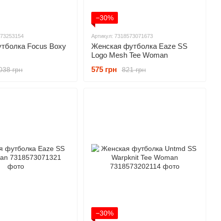
−30%
573253154
Артикул: 7318573071673
утболка Focus Boxy
Женская футболка Eaze SS
Logo Mesh Tee Woman
575 грн
038 грн
821 грн
−30%