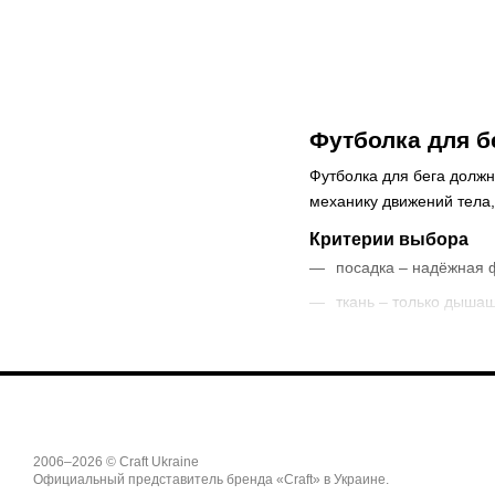
Футболка для б
Футболка для бега должн
механику движений тела,
Критерии выбора
посадка – надёжная 
ткань – только дышащ
обтекаемость – повто
вставки – перфориро
фасон – с короткими 
швы – только плоски
2006–2026 © Craft Ukraine
Мужские футболки чаще с
Официальный представитель бренда «Craft» в Украине.