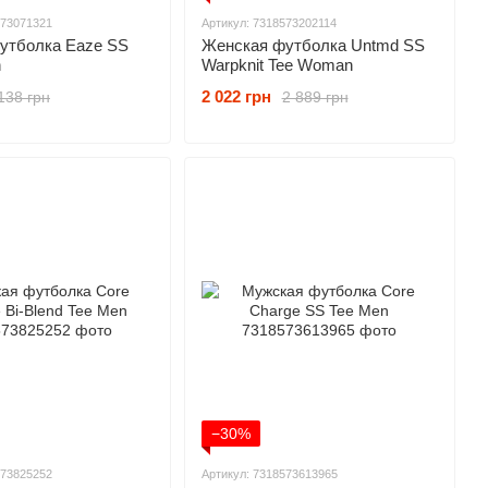
573071321
Артикул: 7318573202114
утболка Eaze SS
Женская футболка Untmd SS
n
Warpknit Tee Woman
2 022 грн
138 грн
2 889 грн
−30%
573825252
Артикул: 7318573613965