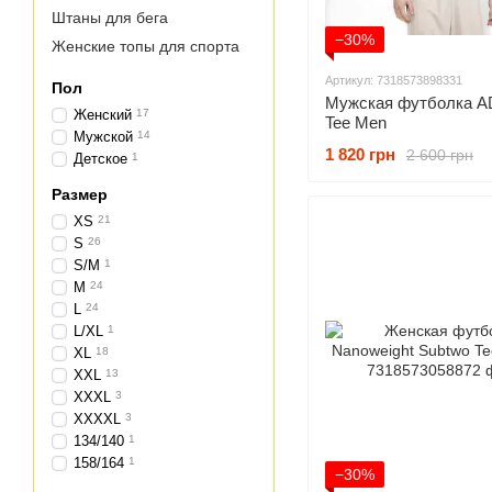
Штаны для бега
−30%
Женские топы для спорта
Артикул: 7318573898331
Пол
Мужская футболка AD
Женский
17
Tee Men
Мужской
14
1 820 грн
2 600 грн
Детское
1
Размер
XS
21
S
26
S/M
1
M
24
L
24
L/XL
1
XL
18
XXL
13
XXXL
3
XXXXL
3
134/140
1
158/164
1
−30%