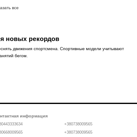
азать все
ля новых рекордов
стеснять движения спортсмена. Спортивные модели учитывают
анятий бегом.
;
нтактная информация
80443333634
+380738009565
тболки – с лёгкой тканью в зоне лопаток и открытым
80668009565
+380738009565