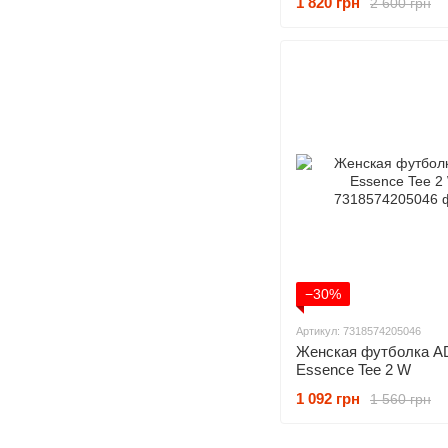
1 820 грн
2 600 грн
−30%
Артикул: 7318574205046
Женская футболка A
Essence Tee 2 W
1 092 грн
1 560 грн