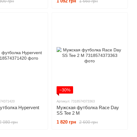
1 092 грн
300 грн
1 560 грн
−30%
574371420
Артикул: 7318574373363
утболка Hypervent
Мужская футболка Race Day
SS Tee 2 M
1 820 грн
2 080 грн
2 600 грн