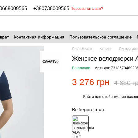
0668009565
+380738009565
Перезвонить вам?
врат
Контактная информация
Пользовательское соглашение
Craft Ukraine
Каталог
Одежда для
Женское велоджерси A
В наличии
Артикул: 731857348938
3 276 грн
4 680 г
Войти
для отображения накопи
%
Выберите цвет