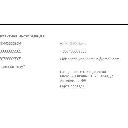
нтактная информация
80443333634
+380738009565
80668009565
+380738009565
80738009565
craftsportswear.com.ua@gmail.com
резвонить вам?
Ежедневно: с 10:00 до 20:00.
Магазин в Киеве: 01024, Киев, ул.
Антоновича, 4/6
Карта проезда