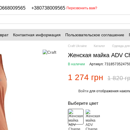
0668009565
+380738009565
Перезвонить вам?
врат
Контактная информация
Пользовательское соглашение
Craft Ukraine
Каталог
Одежда для
Женская майка ADV Ch
В наличии
Артикул: 731857352475
1 274 грн
1 820 г
Войти
для отображения накопи
%
Выберите цвет