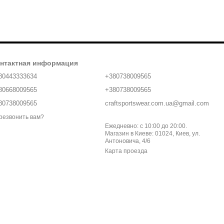
нтактная информация
80443333634
+380738009565
80668009565
+380738009565
80738009565
craftsportswear.com.ua@gmail.com
резвонить вам?
Ежедневно: с 10:00 до 20:00.
Магазин в Киеве: 01024, Киев, ул.
Антоновича, 4/6
Карта проезда