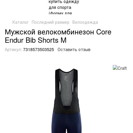
Каталог
Последний размер
Велоодежда
Мужской велокомбинезон Core
Endur Bib Shorts M
Артикул:
7318573503525
Оставить отзыв