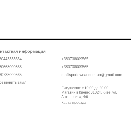
нтактная информация
80443333634
+380738009565
80668009565
+380738009565
80738009565
craftsportswear.com.ua@gmail.com
резвонить вам?
Ежедневно: с 10:00 до 20:00.
Магазин в Киеве: 01024, Киев, ул.
Антоновича, 4/6
Карта проезда