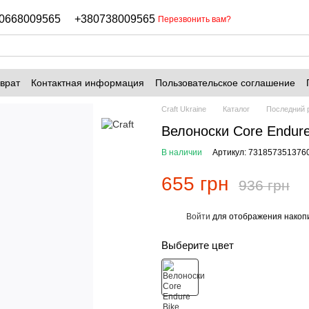
0668009565
+380738009565
Перезвонить вам?
врат
Контактная информация
Пользовательское соглашение
Craft Ukraine
Каталог
Последний 
Велоноски Core Endure
В наличии
Артикул: 731857351376
655 грн
936 грн
Войти
для отображения накопи
%
Выберите цвет