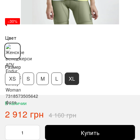
−30%
Цвет
Размер
XS
S
M
L
XL
В наличии
2 912 грн
4 160 грн
Купить