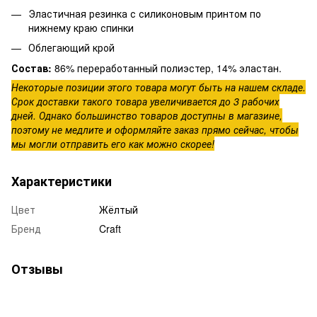
Эластичная резинка с силиконовым принтом по
нижнему краю спинки
Облегающий крой
Состав:
86% переработанный полиэстер, 14% эластан.
Некоторые позиции этого товара могут быть на нашем складе.
Срок доставки такого товара увеличивается до 3 рабочих
дней. Однако большинство товаров доступны в магазине,
поэтому не медлите и оформляйте заказ прямо сейчас, чтобы
мы могли отправить его как можно скорее!
Характеристики
Цвет
Жёлтый
Бренд
Craft
Отзывы