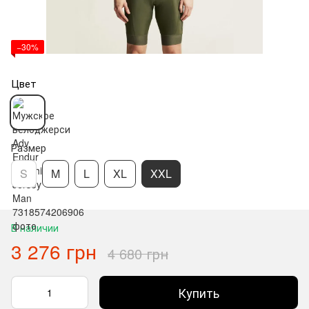
−30%
Цвет
Размер
S
M
L
XL
XXL
В наличии
3 276 грн
4 680 грн
Купить