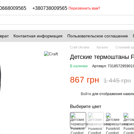
0668009565
+380738009565
Перезвонить вам?
врат
Контактная информация
Пользовательское соглашение
Craft Ukraine
Каталог
Стоковий од
Детские термоштаны Fu
В наличии
Артикул: 731857295901
867 грн
1 445 грн
Войти
для отображения накопи
%
Выберите цвет