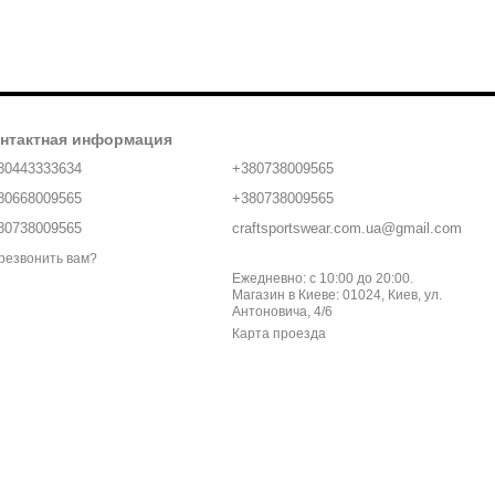
нтактная информация
80443333634
+380738009565
80668009565
+380738009565
80738009565
craftsportswear.com.ua@gmail.com
резвонить вам?
Ежедневно: с 10:00 до 20:00.
Магазин в Киеве: 01024, Киев, ул.
Антоновича, 4/6
Карта проезда