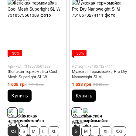
−30%
−30%
Артикул: 7318573561389
Артикул: 7318573274111
Женская термомайка Cool
Мужская термомайка Pro Dry
Mesh Superlight SL W
Nanoweight Sl M
1 638 грн
1 638 грн
2 340 грн
2 340 грн
Купить
Купить
Размер
Размер
XS
S
M
L
XL
S
M
L
XL
XXL