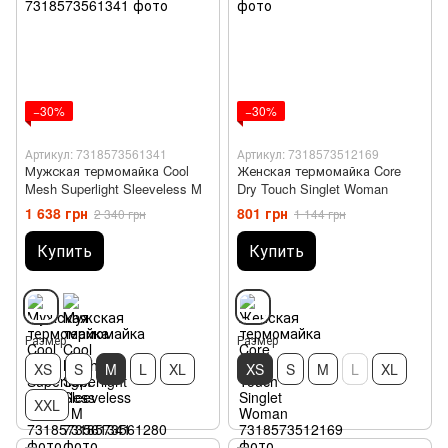
−30%
−30%
Артикул: 7318573561341
Артикул: 7318573512169
Мужская термомайка Cool
Женская термомайка Core
Mesh Superlight Sleeveless M
Dry Touch Singlet Woman
1 638 грн
801 грн
2 340 грн
1 144 грн
Купить
Купить
Размер
Размер
XS
S
M
L
XL
XS
S
M
L
XL
XXL