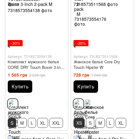
−30%
−30%
Артикул: 7318573554138
Артикул: 7318573511568
Комплект мужского белья
Женское бельё Core Dry
CORE DRY Touch Boxer 3-Inch
Touch Hipster W
2-pack M
1 565 грн
728 грн
2 236 грн
1 040 грн
Купить
Купить
Размер
Размер
S
M
L
XL
XXL
XS
S
M
L
XL