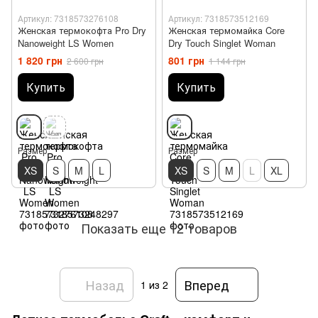
Артикул: 7318573276108
Артикул: 7318573512169
Женская термокофта Pro Dry
Женская термомайка Core
Nanoweight LS Women
Dry Touch Singlet Woman
1 820 грн
801 грн
2 600 грн
1 144 грн
Купить
Купить
Размер
Размер
XS
S
M
L
XS
S
M
L
XL
Показать еще 12 товаров
Назад
Вперед
1
из 2