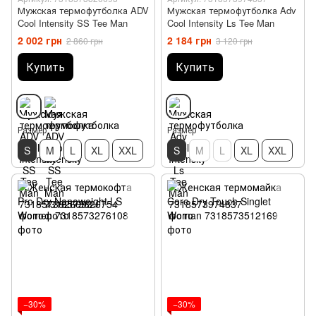
Мужская термофутболка ADV
Мужская термофутболка Adv
Cool Intensity SS Tee Man
Cool Intensity Ls Tee Man
2 002 грн
2 184 грн
2 860 грн
3 120 грн
Купить
Купить
Размер
Размер
S
M
L
XL
XXL
S
M
L
XL
XXL
−30%
−30%