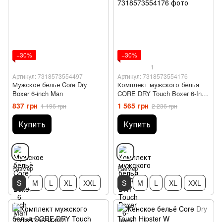
−30%
−30%
1
Артикул: 7318573554497
Артикул: 7318573554176
Мужское бельё Core Dry
Комплект мужского белья
Boxer 6-inch Man
CORE DRY Touch Boxer 6-Inch
2-pack M
837 грн
1 565 грн
1 196 грн
2 236 грн
Купить
Купить
Размер
Размер
S
M
L
XL
XXL
S
M
L
XL
XXL