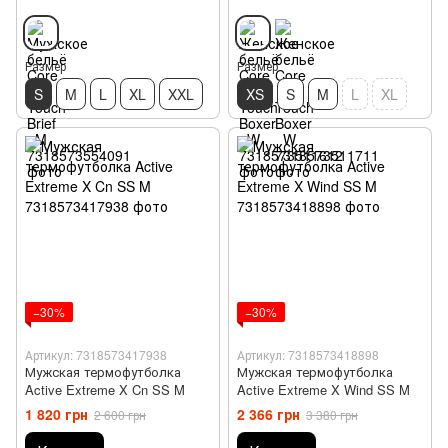
Размер
Размер
S
M
L
XL
XXL
XS
S
M
L
XL
−30%
−30%
Артикул: 7318573417938
Артикул: 7318573418898
Мужская термофутболка
Мужская термофутболка
Active Extreme X Cn SS M
Active Extreme X Wind SS M
1 820 грн
2 366 грн
2 600 грн
3 380 грн