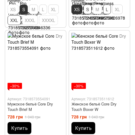
Размер
Размер
XS
S
M
L
XL
XS
S
M
L
XL
XXL
XXXL
XXXXL
−30%
−30%
Артикул: 7318573554091
Артикул: 7318573511612
Мужское бельё Core Dry
Женское бельё Core Dry
Touch Brief M
Touch Boxer W
728 грн
728 грн
1 040 грн
1 040 грн
Купить
Купить