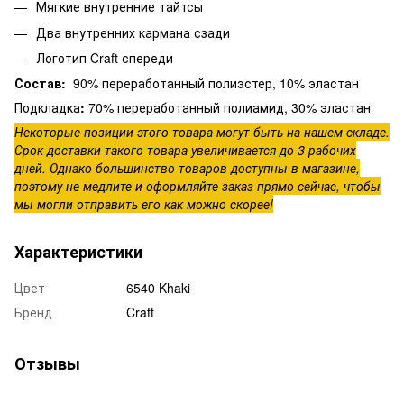
Мягкие внутренние тайтсы
Два внутренних кармана сзади
Логотип Craft спереди
Состав:
90% переработанный полиэстер, 10% эластан
Подкладка
:
70% переработанный полиамид, 30% эластан
Некоторые позиции этого товара могут быть на нашем складе.
Срок доставки такого товара увеличивается до 3 рабочих
дней. Однако большинство товаров доступны в магазине,
поэтому не медлите и оформляйте заказ прямо сейчас, чтобы
мы могли отправить его как можно скорее!
Характеристики
Цвет
6540 Khaki
Бренд
Craft
Отзывы