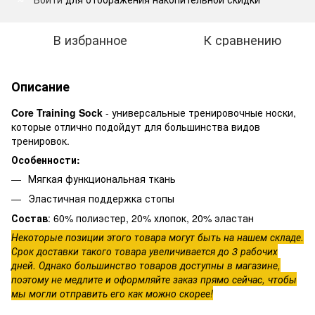
В избранное
К сравнению
Описание
Core Training Sock
- универсальные тренировочные носки,
которые отлично подойдут для большинства видов
тренировок.
Особенности:
Мягкая функциональная ткань
Эластичная поддержка стопы
Состав
: 60% полиэстер, 20% хлопок, 20% эластан
Некоторые позиции этого товара могут быть на нашем складе.
Срок доставки такого товара увеличивается до 3 рабочих
дней. Однако большинство товаров доступны в магазине,
поэтому не медлите и оформляйте заказ прямо сейчас, чтобы
мы могли отправить его как можно скорее!