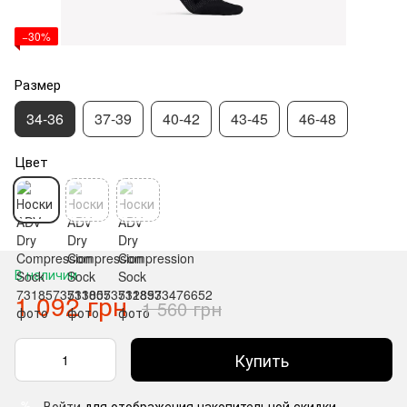
−30%
Размер
34-36
37-39
40-42
43-45
46-48
Цвет
В наличии
1 092 грн
1 560 грн
Купить
Войти
для отображения накопительной скидки
%