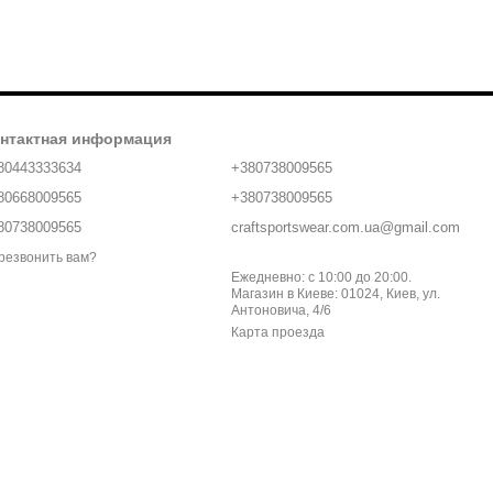
нтактная информация
80443333634
+380738009565
80668009565
+380738009565
80738009565
craftsportswear.com.ua@gmail.com
резвонить вам?
Ежедневно: с 10:00 до 20:00.
Магазин в Киеве: 01024, Киев, ул.
Антоновича, 4/6
Карта проезда