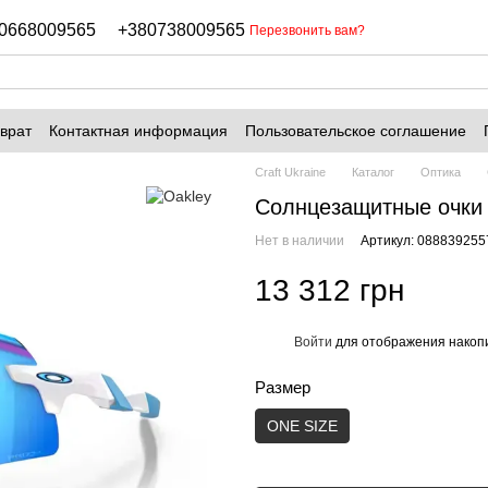
0668009565
+380738009565
Перезвонить вам?
врат
Контактная информация
Пользовательское соглашение
Craft Ukraine
Каталог
Оптика
Солнцезащитные очки E
Нет в наличии
Артикул: 088839255
13 312 грн
Войти
для отображения накопи
%
Размер
ONE SIZE