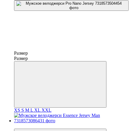
Размер
Размер
XS
S
M
L
XL
XXL
−30%