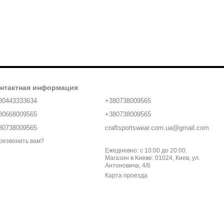
нтактная информация
80443333634
+380738009565
80668009565
+380738009565
80738009565
craftsportswear.com.ua@gmail.com
резвонить вам?
Ежедневно: с 10:00 до 20:00.
Магазин в Киеве: 01024, Киев, ул.
Антоновича, 4/6
Карта проезда