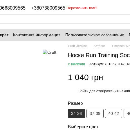
0668009565
+380738009565
Перезвонить вам?
врат
Контактная информация
Пользовательское соглашение
Craft Ukraine
Каталог
Спортивные
Носки Run Training Soc
В наличии
Артикул: 731857314714
1 040 грн
Войти
для отображения накопи
%
Размер
34-36
37-39
40-42
4
Выберите цвет