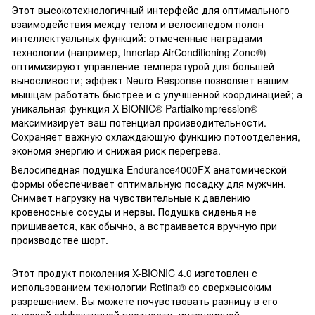
Этот высокотехнологичный интерфейс для оптимального
взаимодействия между телом и велосипедом полон
интеллектуальных функций: отмеченные наградами
технологии (например, Innerlap AirConditioning Zone®)
оптимизируют управление температурой для большей
выносливости; эффект Neuro-Response позволяет вашим
мышцам работать быстрее и с улучшенной координацией; а
уникальная функция X-BIONIC® Partialkompression®
максимизирует ваш потенциал производительности.
Cохраняет важную охлаждающую функцию потоотделения,
экономя энергию и снижая риск перегрева.
Велосипедная подушка Endurance4000FX анатомической
формы обеспечивает оптимальную посадку для мужчин.
Снимает нагрузку на чувствительные к давлению
кровеносные сосуды и нервы. Подушка сиденья не
пришивается, как обычно, а встраивается вручную при
производстве шорт.
Этот продукт поколения X-BIONIC 4.0 изготовлен с
использованием технологии Retina® со сверхвысоким
разрешением. Вы можете почувствовать разницу в его
высокой эффективной плотности, интенсивной