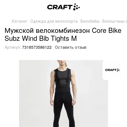
Каталог
Одежда для велоспорта
Велобибы
Велоштаны 
Мужской велокомбинезон Core Bike
Subz Wind Bib Tights M
Артикул:
7318573586122
Оставить отзыв