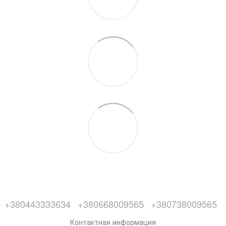
+380443333634
+380668009565
+380738009565
Контактная информация