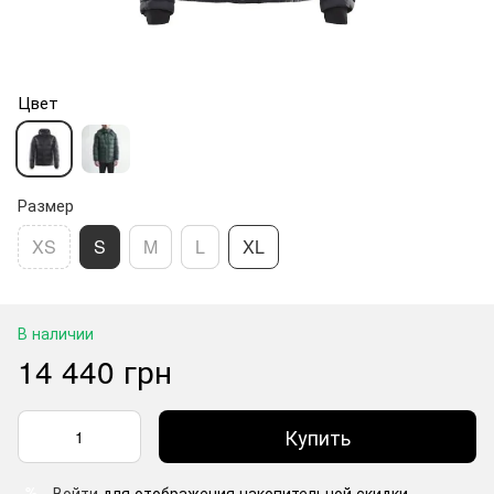
Цвет
Размер
XS
S
M
L
XL
В наличии
14 440 грн
Купить
Войти
для отображения накопительной скидки
%