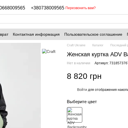
0668009565
+380738009565
Перезвонить вам?
врат
Контактная информация
Пользовательское соглашение
Craft Ukraine
Каталог
Последний 
Женская куртка ADV B
Нет в наличии
Артикул: 731857376
8 820 грн
Войти
для отображения накопи
%
Выберите цвет