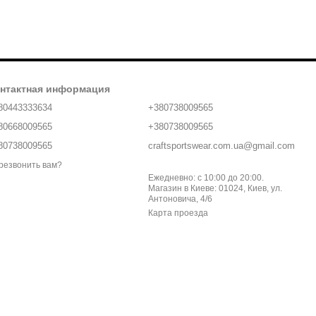
нтактная информация
80443333634
+380738009565
80668009565
+380738009565
80738009565
craftsportswear.com.ua@gmail.com
резвонить вам?
Ежедневно: с 10:00 до 20:00.
Магазин в Киеве: 01024, Киев, ул.
Антоновича, 4/6
Карта проезда