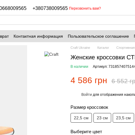
0668009565
+380738009565
Перезвонить вам?
врат
Контактная информация
Пользовательское соглашение
Craft Ukraine
Каталог
Спортивная
Женские кроссовки C
В наличии
Артикул: 731857407514
4 586 грн
6 552 г
Войти
для отображения накопи
%
Размер кроссовок
22,5 см
23 см
23,5 см
Выберите цвет