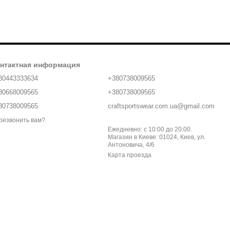
нтактная информация
80443333634
+380738009565
80668009565
+380738009565
80738009565
craftsportswear.com.ua@gmail.com
резвонить вам?
Ежедневно: с 10:00 до 20:00.
Магазин в Киеве: 01024, Киев, ул.
Антоновича, 4/6
Карта проезда