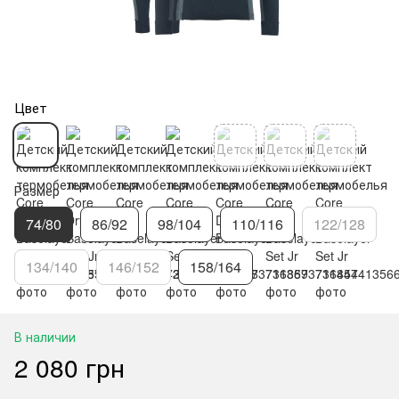
Цвет
Размер
74/80
86/92
98/104
110/116
122/128
134/140
146/152
158/164
В наличии
2 080 грн