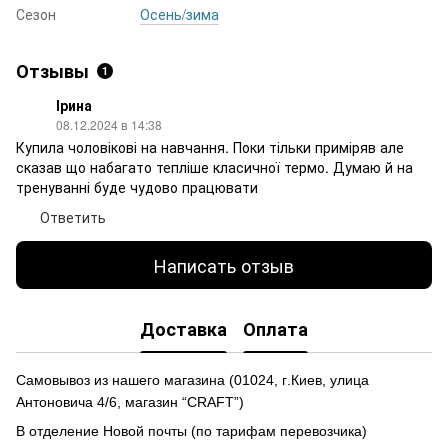
Сезон
Осень/зима
Отзывы
1
Ірина
08.12.2024 в 14:38
Купила чоловікові на навчання. Поки тільки приміряв але
сказав що набагато тепліше класичної термо. Думаю й на
тренуванні буде чудово працювати
Ответить
Написать отзыв
Доставка
Оплата
Самовывоз из нашего магазина
(
01024,
г
.Ки
е
в, улиц
а
Антоновича 4/6, магазин “CRAFT”)
В отделение Новой почты (по тарифам перевозчика)