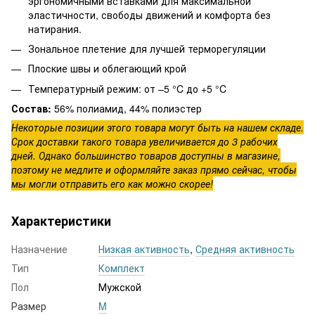
эргономичными вставками для максимальной
эластичности, свободы движений и комфорта без
натирания.
Зональное плетение для лучшей терморегуляции
Плоские швы и облегающий крой
Температурный режим: от –5 °C до +5 °C
Состав:
56% полиамид, 44% полиэстер
Некоторые позиции этого товара могут быть на нашем складе.
Срок доставки такого товара увеличивается до 3 рабочих
дней. Однако большинство товаров доступны в магазине,
поэтому не медлите и оформляйте заказ прямо сейчас, чтобы
мы могли отправить его как можно скорее!
Характеристики
Назначение
Низкая активность
,
Средняя активность
Тип
Комплект
Пол
Мужской
Размер
M