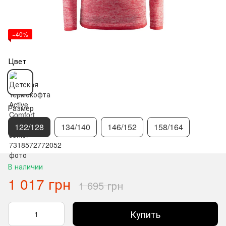
−40%
Цвет
Размер
122/128
134/140
146/152
158/164
В наличии
1 017 грн
1 695 грн
Купить