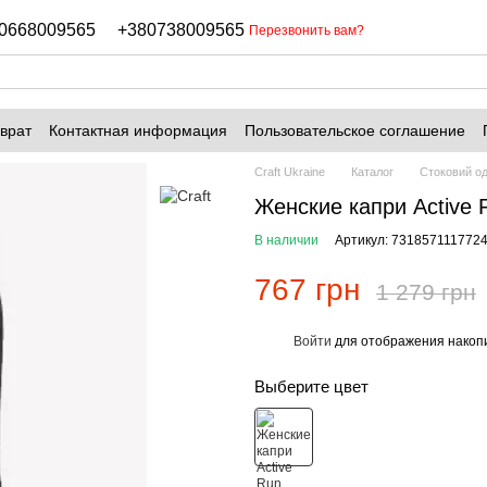
0668009565
+380738009565
Перезвонить вам?
врат
Контактная информация
Пользовательское соглашение
Craft Ukraine
Каталог
Стоковий од
Женские капри Active 
В наличии
Артикул: 731857111772
767 грн
1 279 грн
Войти
для отображения накопи
%
Выберите цвет