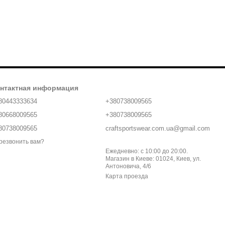
нтактная информация
80443333634
+380738009565
80668009565
+380738009565
80738009565
craftsportswear.com.ua@gmail.com
резвонить вам?
Ежедневно: с 10:00 до 20:00.
Магазин в Киеве: 01024, Киев, ул.
Антоновича, 4/6
Карта проезда