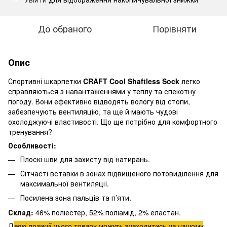
До обраного
Порівняти
Опис
Спортивні шкарпетки
CRAFT Cool Shaftless Sock
легко
справляються з навантаженнями у теплу та спекотну
погоду. Вони ефективно відводять вологу від стопи,
забезпечують вентиляцію, та ще й мають чудові
охолоджуючі властивості. Що ще потрібно для комфортного
тренування?
Особливості:
Плоскі шви для захисту від натирань.
Сітчасті вставки в зонах підвищеного потовиділення для
максимальної вентиляції.
Посилена зона пальців та п’яти.
Склад:
46% поліестер, 52% поліамід, 2% еластан.
Д
еякі позиції цього товару можуть знаходитись на нашому