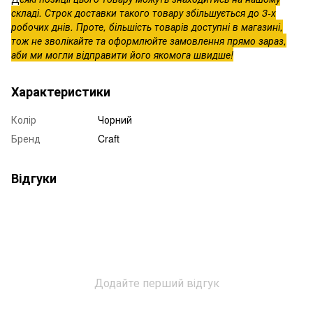
складі. Строк доставки такого товару збільшується до 3-х
робочих днів. Проте, більшість товарів доступні в магазині,
тож не зволікайте та оформлюйте замовлення прямо зараз,
аби ми могли відправити його якомога швидше!
Характеристики
Колір
Чорний
Бренд
Craft
Відгуки
Додайте перший відгук