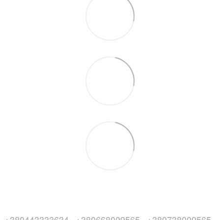
+380443333634
+380668009565
+380738009565