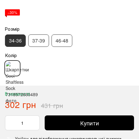
−30%
Розмір
34-36
37-39
46-48
Колір
В наявності
302 грн
431 грн
Купити
Увійти
для відображення накопичувальної знижки
%