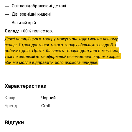
Світловідображаючі деталі
Дві зовнішні кишені
Вільний крій
Склад:
100% поліестер.
Деякі позиції цього товару можуть знаходитись на нашому
складі. Строк доставки такого товару збільшується до 3-х
робочих днів. Проте, більшість товарів доступні в магазині,
тож не зволікайте та оформлюйте замовлення прямо зараз,
аби ми могли відправити його якомога швидше!
Характеристики
Колір
Чорний
Бренд
Craft
Відгуки