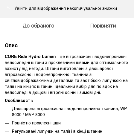
Увійти
для відображення накопичувальної знижки
%
До обраного
Порівняти
Опис
CORE Ride Hydro Lumen
- це вітрозахисні і водонепроникні
велосипедні штани з проклеєними швами для оптимального
захисту від негоди. Штани виготовлені з двошарової
вітрозахисної і водонепроникної тканини зі
світловідображаючими деталями та застібкою-липучкою на
талії і на кінцях штанин. Ідеальний вибір для поїздок на
велосипеді в дощові і вітряні осінні і зимові дні.
Особливості:
Двошарова вітрозахисна і водонепроникна тканина, WP
8000 / MVP 8000
Повністю проклеєні шви
Регульовані липучки на талії і в кінці штанин