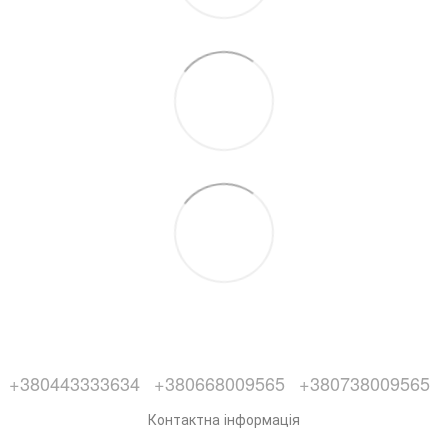
+380443333634
+380668009565
+380738009565
Контактна інформація