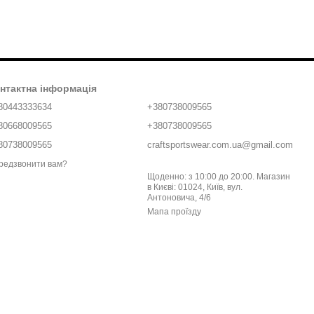
нтактна інформація
80443333634
+380738009565
80668009565
+380738009565
80738009565
craftsportswear.com.ua@gmail.com
редзвонити вам?
Щоденно: з 10:00 до 20:00. Магазин
в Києві: 01024, Київ, вул.
Антоновича, 4/6
Мапа проїзду