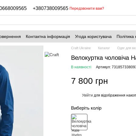
0668009565
+380738009565
Передзвонити вам?
повернення
Контактна інформація
Угода користувача
Політика 
Craft Ukraine
Каталог
Одяг для в
Велокуртка чоловіча H
В наявності
Артикул: 73185733809
7 800 грн
Увійти
для відображення накоп
%
Виберіть колір