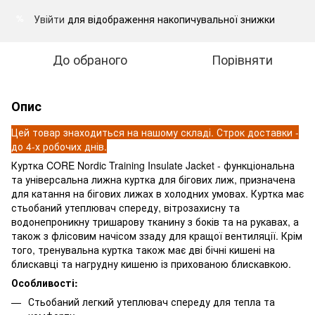
Увійти
для відображення накопичувальної знижки
%
До обраного
Порівняти
Опис
Цей товар знаходиться на нашому складі. Строк доставки -
до 4-х робочих днів.
Куртка CORE Nordic Training Insulate Jacket - функціональна
та універсальна лижна куртка для бігових лиж, призначена
для катання на бігових лижах в холодних умовах. Куртка має
стьобаний утеплювач спереду, вітрозахисну та
водонепроникну тришарову тканину з боків та на рукавах, а
також з флісовим начісом ззаду для кращої вентиляції. Крім
того, тренувальна куртка також має дві бічні кишені на
блискавці та нагрудну кишеню із прихованою блискавкою.
Особливості:
Стьобаний легкий утеплювач спереду для тепла та