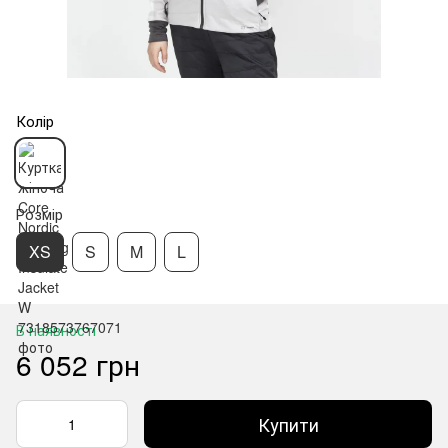
Колір
Розмір
XS
S
M
L
В наявності
6 052 грн
Купити