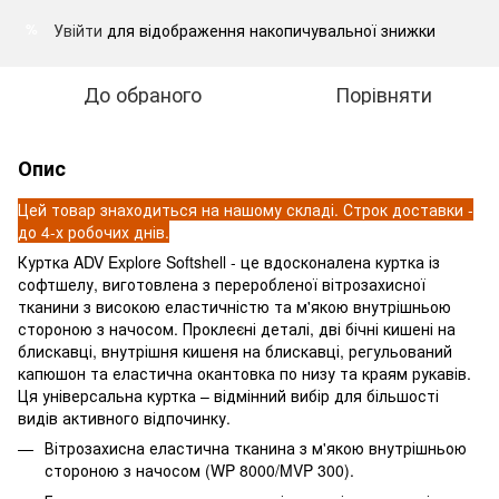
Увійти
для відображення накопичувальної знижки
%
До обраного
Порівняти
Опис
Цей товар знаходиться на нашому складі. Строк доставки -
до 4-х робочих днів.
Куртка ADV Explore Softshell - це вдосконалена куртка із
софтшелу, виготовлена з переробленої вітрозахисної
тканини з високою еластичністю та м'якою внутрішньою
стороною з начосом. Проклеєні деталі, дві бічні кишені на
блискавці, внутрішня кишеня на блискавці, регульований
капюшон та еластична окантовка по низу та краям рукавів.
Ця універсальна куртка – відмінний вибір для більшості
видів активного відпочинку.
Вітрозахисна еластична тканина з м'якою внутрішньою
стороною з начосом (WP 8000/MVP 300).