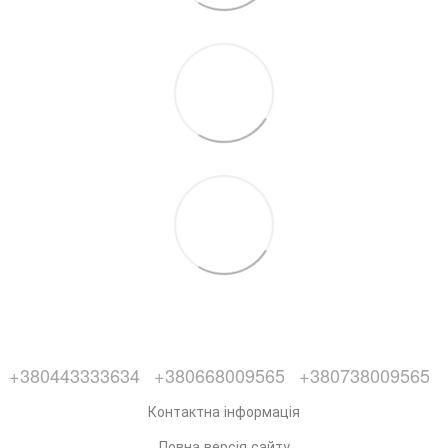
+380443333634
+380668009565
+380738009565
Контактна інформація
Повна версія сайту